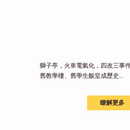
獅子亭，火車電氣化，四改三事
舊教學樓、舊學生飯堂成歷史…
瞭解更多