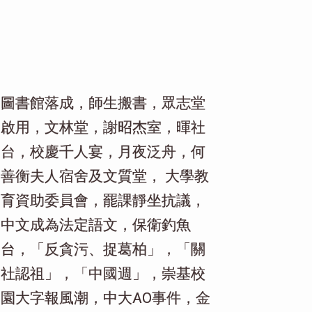
圖書館落成，師生搬書，眾志堂
啟用，文林堂，謝昭杰室，暉社
台，校慶千人宴，月夜泛舟，何
善衡夫人宿舍及文質堂， 大學教
育資助委員會，罷課靜坐抗議，
中文成為法定語文，保衛釣魚
台，「反貪污、捉葛柏」，「關
社認祖」，「中國週」，崇基校
園大字報風潮，中大AO事件，金