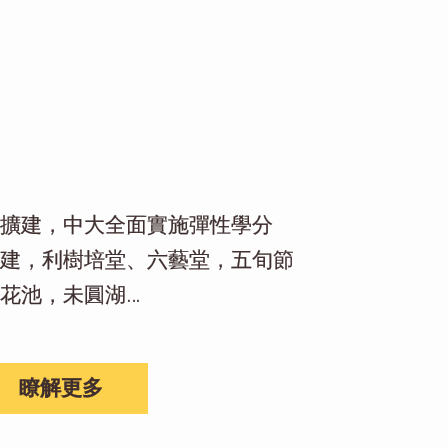
擴建，中大全面實施彈性學分
建，利樹培堂、六藝堂，五旬節
花池，未圓湖…
瞭解更多