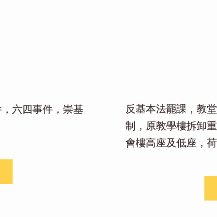
反基本法罷課，教堂
件，六四事件，崇基
制，原教學樓拆卸重
會樓高座及低座，荷