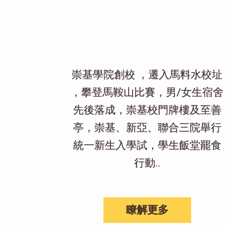
崇基學院創校 ，遷入馬料水校址
，攀登馬鞍山比賽，男/女生宿舍
先後落成，崇基校門牌樓及至善
亭，崇基、新亞、聯合三院舉行
統一新生入學試，學生飯堂罷食
行動..
瞭解更多