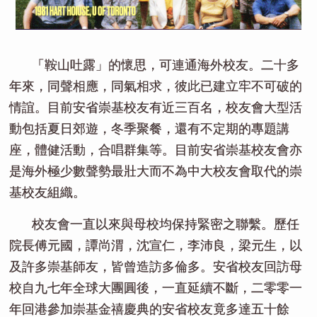
「鞍山吐露」的懷思，可連通海外校友。二十多
年來，同聲相應，同氣相求，彼此已建立牢不可破的
情誼。目前安省崇基校友有近三百名，校友會大型活
動包括夏日郊遊，冬季聚餐，還有不定期的專題講
座，體健活動，合唱群集等。目前安省崇基校友會亦
是海外極少數聲勢最壯大而不為中大校友會取代的崇
基校友組織。
校友會一直以來與母校均保持緊密之聯繫。歷任
院長傅元國，譚尚渭，沈宣仁，李沛良，梁元生，以
及許多崇基師友，皆曾造訪多倫多。安省校友回訪母
校自九七年全球大團圓後，一直延續不斷，二零零一
年回港參加崇基金禧慶典的安省校友竟多達五十餘