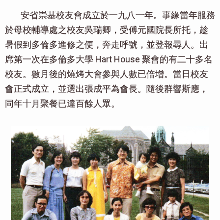
安省崇基校友會成立於一九八一年。事緣當年服務
於母校輔導處之校友吳瑞卿，受傅元國院長所托，趁
暑假到多倫多進修之便，奔走呼號，並登報尋人。出
席第一次在多倫多大學 Hart House 聚會的有二十多名
校友。數月後的燒烤大會參與人數已倍增。當日校友
會正式成立，並選出張成平為會長。隨後群響斯應，
同年十月聚餐已達百餘人眾。