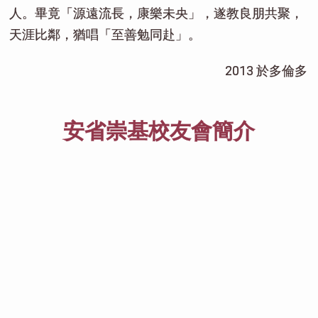
人。畢竟「源遠流長，康樂未央」，遂教良朋共聚，
天涯比鄰，猶唱「至善勉同赴」。
2013 於多倫多
安省崇基校友會簡介